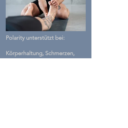
Polarity
unterstützt
bei:
Körperhaltung, Schmerzen,
Verletzungen, Schlafstörungen,
Verspannungen, Stress,
Trauma, Muster, Burnout,
Ängsten, nach Operationen
und Unfällen, ADHS,
Verdauung, Panikattacken,
Lebensveränderungen und
grossen Entscheidungen.
I am currently in training and