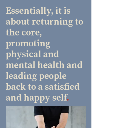
Essentially, it is
about returning to
the core,
promoting
physical and
mental health and
leading people
back to a satisfied
and happy self
.