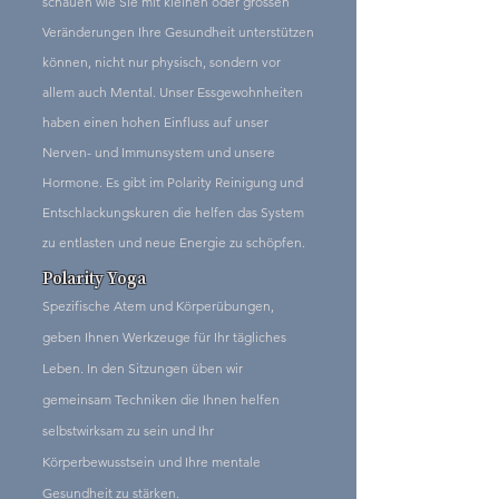
schauen wie Sie mit kleinen oder grossen
Veränderungen Ihre Gesundheit unterstützen
können, nicht nur physisch, sondern vor
allem auch Mental. Unser Essgewohnheiten
haben einen hohen Einfluss auf unser
Nerven- und Immunsystem und unsere
Hormone. Es gibt im Polarity Reinigung und
Entschlackungskuren die helfen das System
zu entlasten und neue Energie zu schöpfen.
Polarity Yoga
Spezifische Atem und Körperübungen,
geben
Ihnen Werkzeuge für Ihr tägliches
Leben. In den Sitzungen üben wir
gemeinsam Techniken die Ihnen helfen
selbstwirksam zu sein und Ihr
Körperbewusstsein und Ihre mentale
Gesundheit zu stärken.