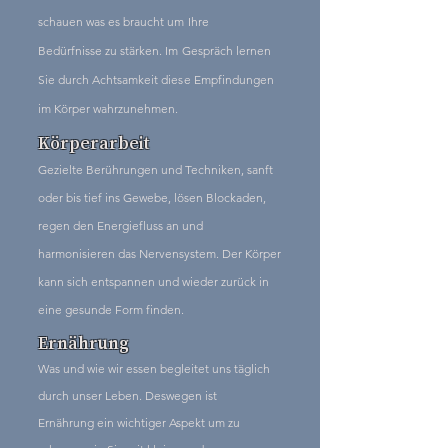
schauen was es
braucht
um Ihre
Bedürfnisse
zu stärken. Im Gespräch lernen
Sie durch
Achtsamkeit
diese Empfindungen
im Körper
wahrzunehmen.
Körperarbeit
Gezielte Berührungen und Techniken, sanft
oder bis tief ins Gewebe, lösen Blockaden,
regen den Energiefluss an und
harmonisieren das Nervensystem. Der Körper
kann sich entspannen und
wieder
zurück
in
eine gesunde Form finden.
Ernährung
Was und wie wir essen begleitet uns täglich
durch unser Leben. Deswegen ist
Ernährung
ein wichtiger Aspekt um zu